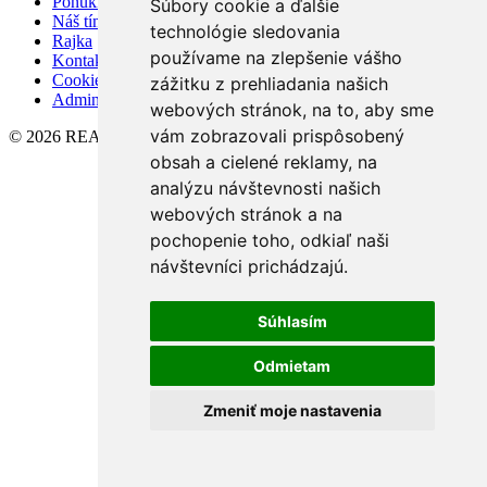
Ponúknite nám
Súbory cookie a ďalšie
Náš tím
technológie sledovania
Rajka
používame na zlepšenie vášho
Kontakt
Cookies
zážitku z prehliadania našich
Admin
webových stránok, na to, aby sme
vám zobrazovali prispôsobený
© 2026 REALITYCITY s. r. o.
obsah a cielené reklamy, na
analýzu návštevnosti našich
webových stránok a na
pochopenie toho, odkiaľ naši
návštevníci prichádzajú.
Súhlasím
Odmietam
Zmeniť moje nastavenia