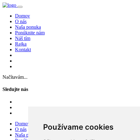
Domov
O nás
Naša ponuka
Ponúknite nám
Náš tím
Rajka
Kontakt
Načítavám...
Sledujte nás
Domov
Používame cookies
O nás
Naša ponuka