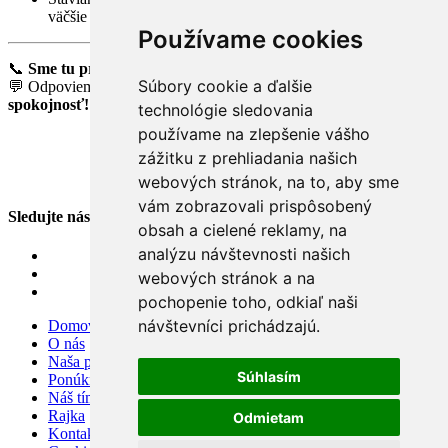
väčšie stavebné projekty
Používame cookies
📞
Sme tu pre vás 7 dní v týždni
– aj cez víkend a počas sviatkov
Súbory cookie a ďalšie
💬 Odpovieme na každú vašu otázku –
zaručujeme vašu
spokojnosť!
technológie sledovania
používame na zlepšenie vášho
zážitku z prehliadania našich
webových stránok, na to, aby sme
vám zobrazovali prispôsobený
Sledujte nás
obsah a cielené reklamy, na
analýzu návštevnosti našich
webových stránok a na
pochopenie toho, odkiaľ naši
návštevníci prichádzajú.
Domov
O nás
Naša ponuka
Súhlasím
Ponúknite nám
Náš tím
Rajka
Odmietam
Kontakt