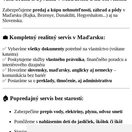
Zabezpečujeme
predaj a kúpu nehnuteľností, záhrad a pôdy
v
Maďarsku (Rajka, Bezenye, Dunakiliti, Hegyeshalom...) aj na
Slovensku.
💼
Kompletný realitný servis v Maďarsku:
✅ Vybavíme
všetky dokumenty
potrebné na vlastníctvo (vrátane
katastra)
✅ Poskytujeme služby
vlastného právnika
, finančného poradcu a
interiérového dizajnéra
✅ Hovoríme
slovensky, maďarsky, anglicky aj nemecky
–
komunikácia bez bariér
✅ Postaráme sa o
preklady, tlmočenie, aj administratívu
🏠
Popredajný servis bez starostí:
Zabezpečíme
prepis vody, elektriny, plynu, odvoz smetí
Pomôžeme s
nahlásením detí do jasličiek, škôlok či škôl
Staviame nové,
rekonštruujeme staré
, realizujeme menšie aj