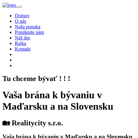
Domov
O nás
Naša ponuka
Ponúknite nám
Náš tím
Rajka
Kontakt
Tu chceme bývať ! ! !
Vaša brána k bývaniu v
Maďarsku a na Slovensku
🏡
Realitycity s.r.o.
Vaša brána k bývaniu v Maďarsku a na Slovensku