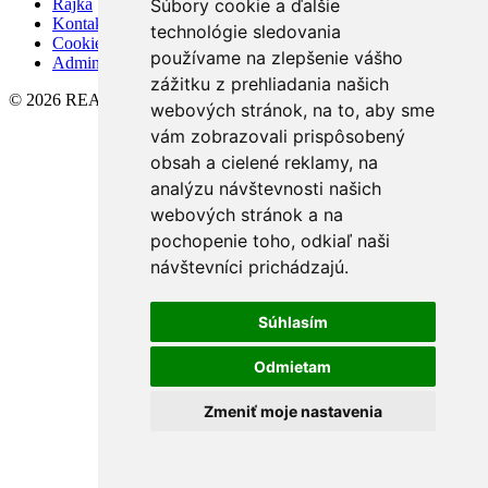
Rajka
Súbory cookie a ďalšie
Kontakt
technológie sledovania
Cookies
používame na zlepšenie vášho
Admin
zážitku z prehliadania našich
© 2026 REALITYCITY s. r. o.
webových stránok, na to, aby sme
vám zobrazovali prispôsobený
obsah a cielené reklamy, na
analýzu návštevnosti našich
webových stránok a na
pochopenie toho, odkiaľ naši
návštevníci prichádzajú.
Súhlasím
Odmietam
Zmeniť moje nastavenia