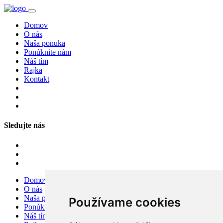
Domov
O nás
Naša ponuka
Ponúknite nám
Náš tím
Rajka
Kontakt
Sledujte nás
Domov
O nás
Naša ponuka
Používame cookies
Ponúknite nám
Náš tím